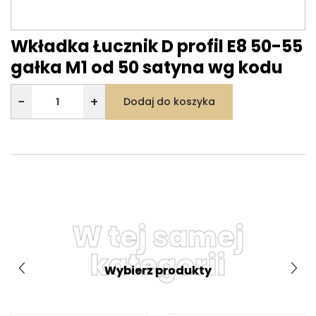
Wkładka Łucznik D profil E8 50-55
gałka M1 od 50 satyna wg kodu
−
+
Dodaj do koszyka
W tej samej
kategorii
Wybierz produkty