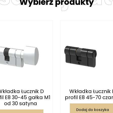
Wybierz produkty
Wkładka Łucznik D
Wkładka Łucznik 
fil E8 30-45 gałka M1
profil E8 45-70 cza
od 30 satyna
Dodaj do koszyka