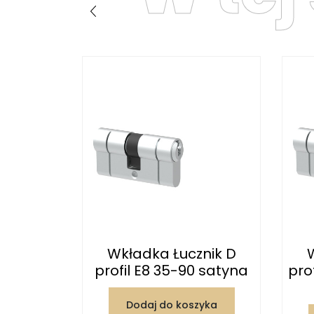
nik D
Wkładka Łucznik D
5 gałka
profil E8 35-90 satyna
pro
tyna
Dodaj do koszyka