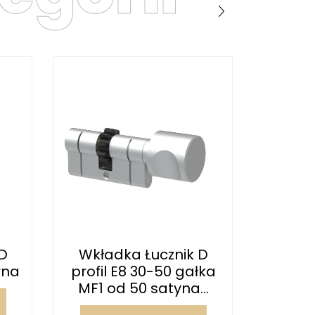
D
Wkładka Łucznik D
Wkła
rna
profil E8 30-50 gałka
profil
MF1 od 50 satyna...