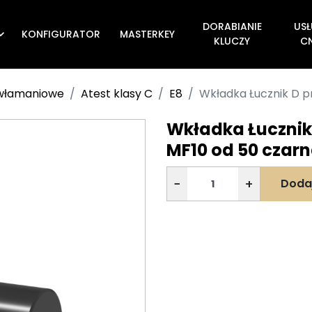
DORABIANIE
USŁ
KONFIGURATOR
MASTERKEY

KLUCZY
C
ywłamaniowe
Atest klasy C
E8
Wkładka Łucznik D pr
Wkładka Łucznik 
MF10 od 50 czar
−
+
Doda