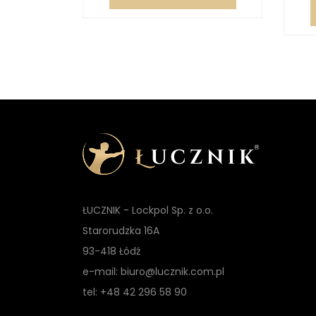
zyka
ŁUCZNIK - Lockpol Sp. z o.o.
Starorudzka 16A
93-418 Łódź
e-mail: biuro@lucznik.com.pl
tel: +48 42 296 58 90