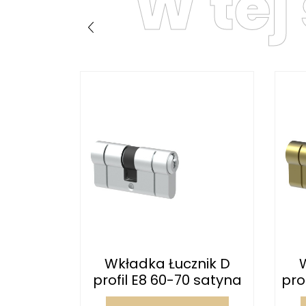
W tej
nik D
Wkładka Łucznik D
5 gałka
profil E8 60-70 satyna
pro
na...