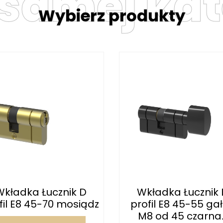
 samej kat
Wybierz produkty
Wkładka Łucznik D
Wkładka Łucznik 
fil E8 45-70 mosiądz
profil E8 45-55 ga
M8 od 45 czarna..