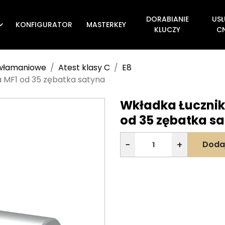
DORABIANIE
USŁ
KONFIGURATOR
MASTERKEY

KLUCZY
C
ywłamaniowe
Atest klasy C
E8
a MF1 od 35 zębatka satyna
Wkładka Łucznik 
od 35 zębatka s
−
+
Doda