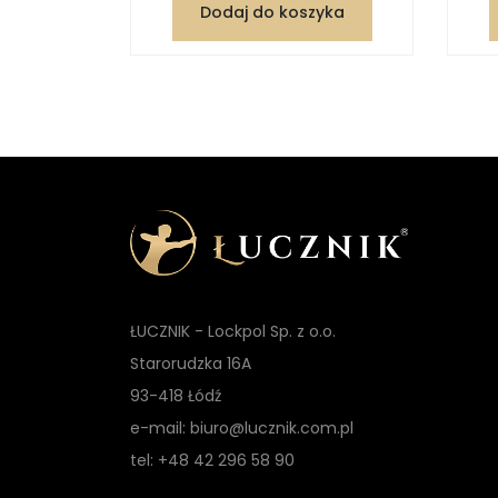
Dodaj do koszyka
zyka
ŁUCZNIK - Lockpol Sp. z o.o.
Starorudzka 16A
93-418 Łódź
e-mail: biuro@lucznik.com.pl
tel: +48 42 296 58 90