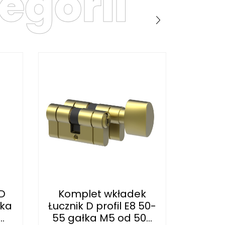
egorii
D
Komplet wkładek
Wkła
łka
Łucznik D profil E8 50-
profil
.
55 gałka M5 od 50...
MF10