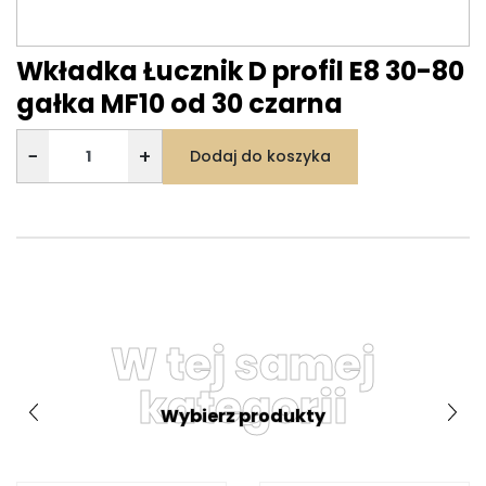
Wkładka Łucznik D profil E8 30-80
gałka MF10 od 30 czarna
−
+
Dodaj do koszyka
W tej samej
kategorii
Wybierz produkty