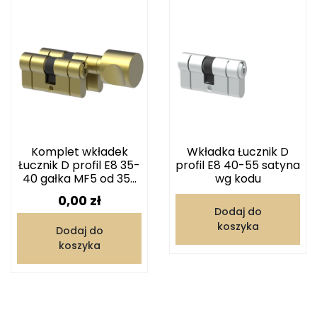
Komplet wkładek
Wkładka Łucznik D
Łucznik D profil E8 35-
profil E8 40-55 satyna
40 gałka MF5 od 35...
wg kodu
Cena
0,00 zł
Dodaj do
koszyka
Dodaj do
koszyka