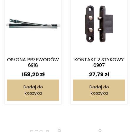
OSŁONA PRZEWODÓW
KONTAKT 2 STYKOWY
6918
6907
Cena
Cena
158,20 zł
27,79 zł
Dodaj do
Dodaj do
koszyka
koszyka