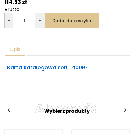
114,53 zł
Brutto
−
+
Dodaj do koszyka
Opis
Karta katalogowa serii 1400RF
Akcesoria
Wybierz produkty