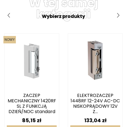
W tej samej
kategorii
Wybierz produkty
NOWY
ZACZEP
ELEKTROZACZEP
MECHANICZNY 1420RF
1448RF 12-24V AC-DC
SL Z FUNKCJĄ
NISKOPRĄDOWY 12V
DZIEŃ/NOC standard
Z...
Cena
Cena
85,15 zł
133,04 zł