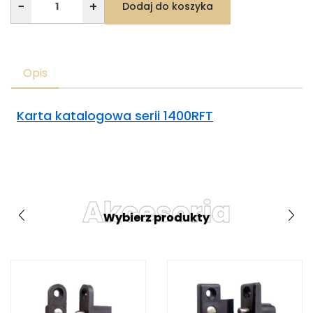
−
+
Dodaj do koszyka
Opis
Karta katalogowa serii 1400RFT
Akcesoria
Wybierz produkty