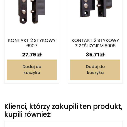
KONTAKT 2 STYKOWY
KONTAKT 2 STYKOWY
6907
Z ZEŚLIZGIEM 6906
Cena
Cena
27,79 zł
35,71 zł
Dodaj do
Dodaj do
koszyka
koszyka
Klienci, którzy zakupili ten produkt,
kupili również: