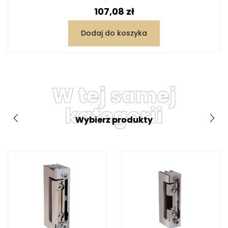
Cena
107,08 zł
Dodaj do koszyka
W tej samej
kategorii
Wybierz produkty