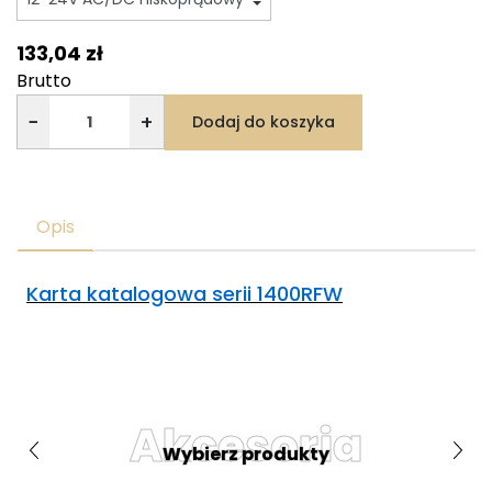
133,04 zł
Brutto
−
+
Dodaj do koszyka
Opis
Karta katalogowa serii 1400RFW
Akcesoria
Wybierz produkty