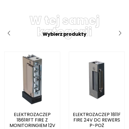
W tej samej
kategorii
Wybierz produkty
ELEKTROZACZEP
ELEKTROZACZEP 1811F
1861RFT FIRE Z
FIRE 24V DC REWERS
MONITORINGIEM 12V
P-POŻ