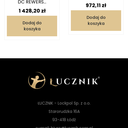
DC REWERS...
Cena
972,11 zł
Cena
1 428,20 zł
Dodaj do
Dodaj do
koszyka
koszyka
ŁUCZNIK - Lockpol Sp. z o.o.
Starorudzka 16A
93-418 Łódź
e-mail: biuro@lucznik.com.pl