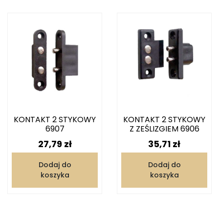
KONTAKT 2 STYKOWY
KONTAKT 2 STYKOWY
6907
Z ZEŚLIZGIEM 6906
Cena
Cena
27,79 zł
35,71 zł
Dodaj do
Dodaj do
koszyka
koszyka