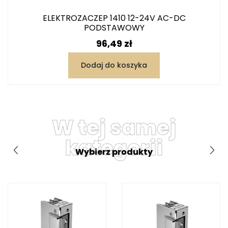
ELEKTROZACZEP 1410 12-24V AC-DC
PODSTAWOWY
Cena
96,49 zł
Dodaj do koszyka
W tej samej
kategorii
Wybierz produkty