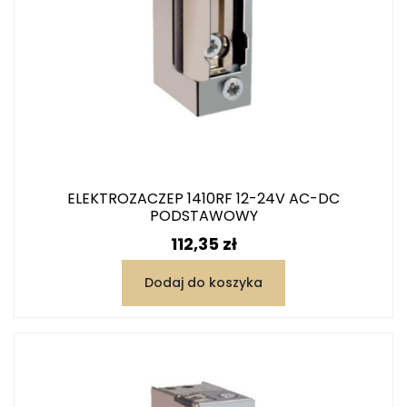
ELEKTROZACZEP 1410RF 12-24V AC-DC
PODSTAWOWY
Cena
112,35 zł
Dodaj do koszyka