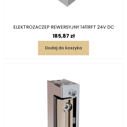
ELEKTROZACZEP REWERSYJNY 1411RFT 24V DC
Cena
185,87 zł
Dodaj do koszyka