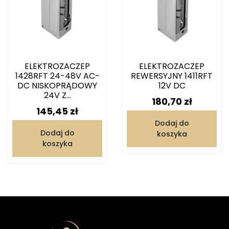
ELEKTROZACZEP
ELEKTROZACZEP
1428RFT 24-48V AC-
REWERSYJNY 1411RFT
DC NISKOPRĄDOWY
12V DC
24V Z...
Cena
180,70 zł
Cena
145,45 zł
Dodaj do
Dodaj do
koszyka
koszyka