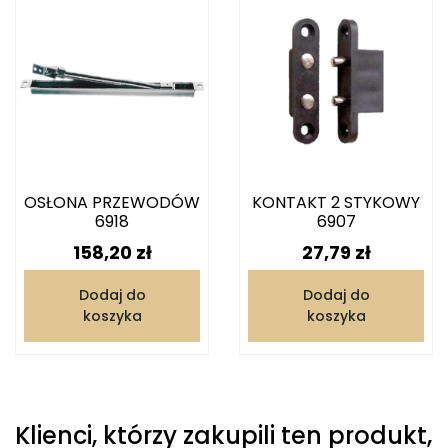
OSŁONA PRZEWODÓW
KONTAKT 2 STYKOWY
6918
6907
Cena
Cena
158,20 zł
27,79 zł
Dodaj do
Dodaj do
koszyka
koszyka
Klienci, którzy zakupili ten produkt,