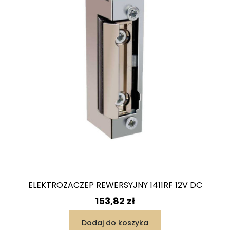
ELEKTROZACZEP REWERSYJNY 1411RF 12V DC
Cena
153,82 zł
Dodaj do koszyka