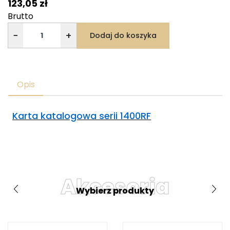
123,05 zł
Brutto
−
+
Dodaj do koszyka
Opis
Karta katalogowa serii 1400RF
Akcesoria
Wybierz produkty