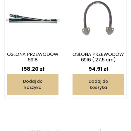
OSŁONA PRZEWODÓW
OSŁONA PRZEWODÓW
6918
6916 ( 27,5 cm)
Cena
Cena
158,20 zł
94,91 zł
Dodaj do
Dodaj do
koszyka
koszyka