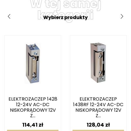
W tej samej
kategorii
Wybierz produkty
ELEKTROZACZEP 1428
ELEKTROZACZEP
12-24V AC-DC
1438RF 12-24V AC-DC
NISKOPRĄDOWY 12V
NISKOPRĄDOWY 12V
Z...
Z...
Cena
Cena
114,41 zł
128,04 zł