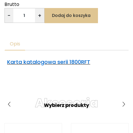
Brutto
−
+
Dodaj do koszyka
Opis
Karta katalogowa serii 1800RFT
Akcesoria
Wybierz produkty