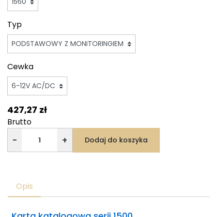
Typ
Cewka
427,27 zł
Brutto
−
+
Dodaj do koszyka
Opis
Karta katalogowa serii 1500