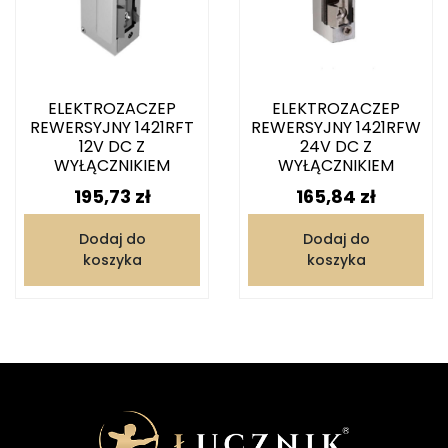
ELEKTROZACZEP
ELEKTROZACZEP
REWERSYJNY 1421RFT
REWERSYJNY 1421RFW
12V DC Z
24V DC Z
WYŁĄCZNIKIEM
WYŁĄCZNIKIEM
Cena
Cena
195,73 zł
165,84 zł
Dodaj do
Dodaj do
koszyka
koszyka