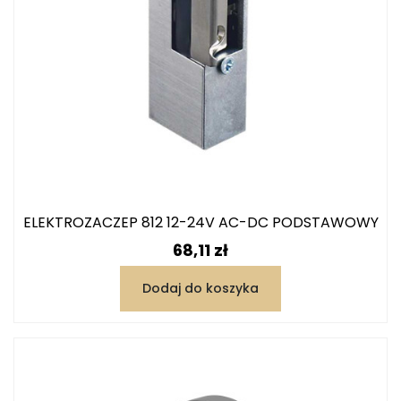
ELEKTROZACZEP 812 12-24V AC-DC PODSTAWOWY
Cena
68,11 zł
Dodaj do koszyka