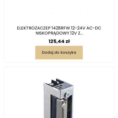
ELEKTROZACZEP 1428RFW 12-24V AC-DC
NISKOPRĄDOWY 12V Z...
Cena
125,44 zł
Dodaj do koszyka