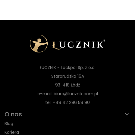
ŁUCZNIK - Lockpol Sp. z o.o.
Starorudzka 16A
93-418 Łódź
e-mail: biuro@lucznik.com.pl
tel: +48 42 296 58 90
O nas
Blog
Kariera