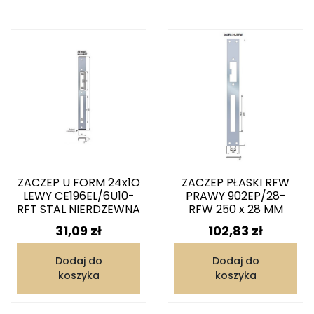
ZACZEP U FORM 24x1O
ZACZEP PŁASKI RFW
LEWY CE196EL/6U10-
PRAWY 902EP/28-
RFT STAL NIERDZEWNA
RFW 250 x 28 MM
Cena
Cena
31,09 zł
102,83 zł
Dodaj do
Dodaj do
koszyka
koszyka