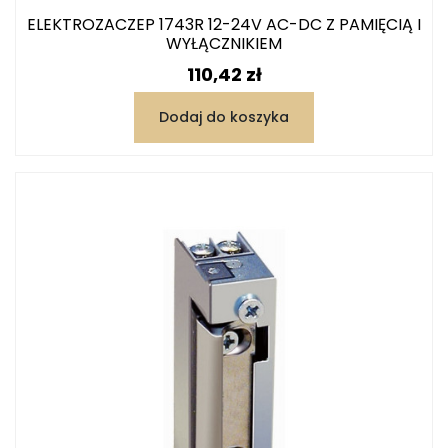
ELEKTROZACZEP 1743R 12-24V AC-DC Z PAMIĘCIĄ I
WYŁĄCZNIKIEM
Cena
110,42 zł
Dodaj do koszyka