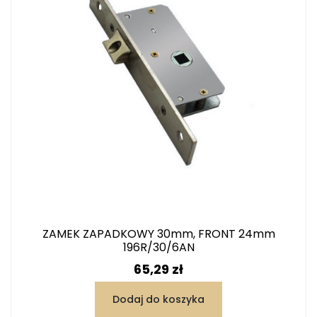
ZAMEK ZAPADKOWY 30mm, FRONT 24mm
196R/30/6AN
Cena
65,29 zł
Dodaj do koszyka