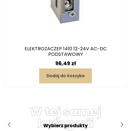
ELEKTROZACZEP 1410 12-24V AC-DC
PODSTAWOWY
Cena
96,49 zł
Dodaj do koszyka
W tej samej
kategorii
Wybierz produkty