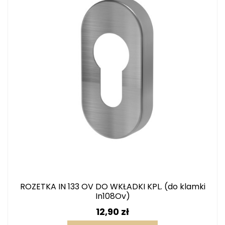
ROZETKA IN 133 OV DO WKŁADKI KPL. (do klamki
In108Ov)
Cena
12,90 zł