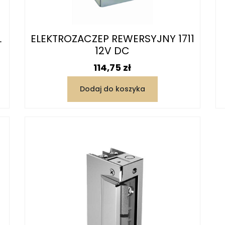
L
ELEKTROZACZEP REWERSYJNY 1711
12V DC
Cena
114,75 zł
Dodaj do koszyka