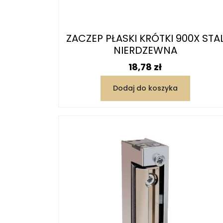
ZACZEP PŁASKI KRÓTKI 900X STA
NIERDZEWNA
Cena
18,78 zł
Dodaj do koszyka