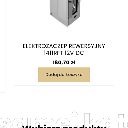
ELEKTROZACZEP REWERSYJNY
1411RFT 12V DC
Cena
180,70 zł
Dodaj do koszyka
 samej kat