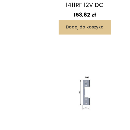
1411RF 12V DC
Cena
153,82 zł
Dodaj do koszyka