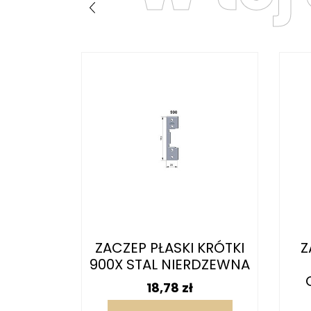
M RFT
ZACZEP PŁASKI KRÓTKI
Z
WY
900X STAL NIERDZEWNA
T STAL
Cena
18,78 zł
NA