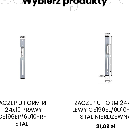
Wybierz produkty
ACZEP U FORM RFT
ZACZEP U FORM 24
24x10 PRAWY
LEWY CE196EL/6U10
CE196EP/6U10-RFT
STAL NIERDZEWN
STAL...
Cena
31,09 zł