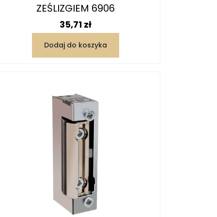
ZEŚLIZGIEM 6906
Cena
35,71 zł
Dodaj do koszyka