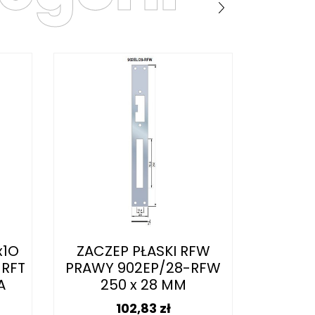
x1O
ZACZEP PŁASKI RFW
ZAC
-RFT
PRAWY 902EP/28-RFW
NAJAZ
A
250 x 28 MM
902EP
Cena
102,83 zł