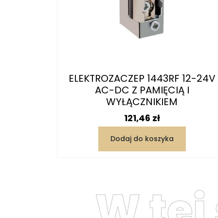
ELEKTROZACZEP 1443RF 12-24V
AC-DC Z PAMIĘCIĄ I
WYŁĄCZNIKIEM
Cena
121,46 zł
Dodaj do koszyka
W tej