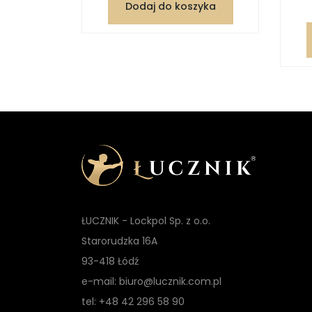
Dodaj do koszyka
zyka
ŁUCZNIK - Lockpol Sp. z o.o.
Starorudzka 16A
93-418 Łódź
e-mail: biuro@lucznik.com.pl
tel: +48 42 296 58 90