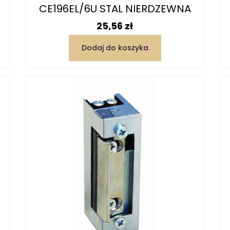
CE196EL/6U STAL NIERDZEWNA
Cena
25,56 zł
Dodaj do koszyka