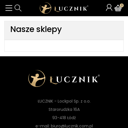
0
Nasze sklepy
ŁUCZNIK - Lockpol Sp. z o.o.
Starorudzka 16A
93-418 Łódź
e-mail: biuro@lucznik.com.pl