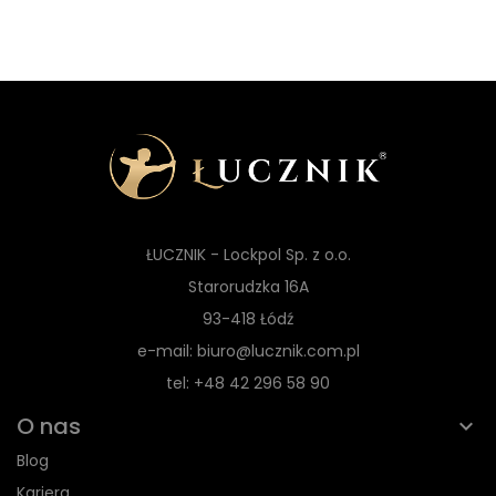
ŁUCZNIK - Lockpol Sp. z o.o.
Starorudzka 16A
93-418 Łódź
e-mail: biuro@lucznik.com.pl
tel: +48 42 296 58 90
O nas
Blog
Kariera