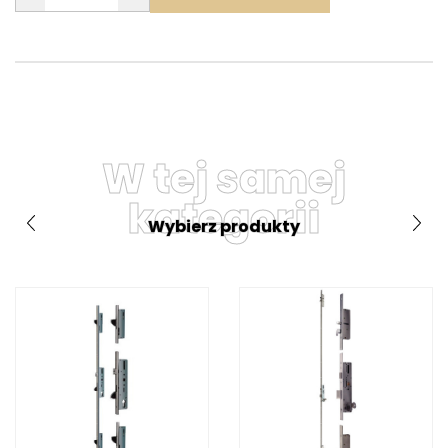
W tej samej
kategorii
Wybierz produkty