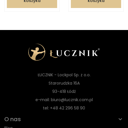
koszyka
koszyka
ŁUCZNIK - Lockpol Sp. z o.o.
Starorudzka 16A
93-418 Łódź
e-mail: biuro@lucznik.com.pl
tel: +48 42 296 58 90
O nas
Blog