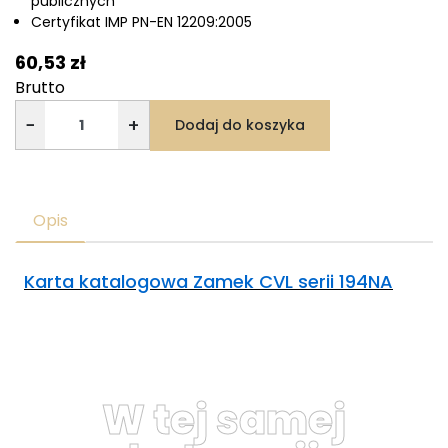
publicznych
Certyfikat IMP PN-EN 12209:2005
60,53 zł
Brutto
−
+
Dodaj do koszyka
Opis
Karta katalogowa Zamek CVL serii 194NA
W tej samej