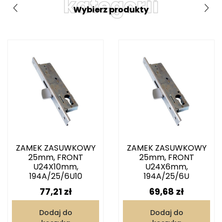
kategorii
Wybierz produkty
ZAMEK ZASUWKOWY
ZAMEK ZASUWKOWY
25mm, FRONT
25mm, FRONT
U24X10mm,
U24X6mm,
194A/25/6U10
194A/25/6U
Cena
Cena
77,21 zł
69,68 zł
Dodaj do
Dodaj do