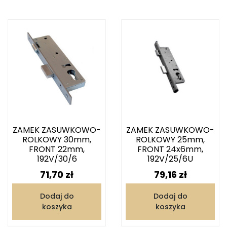
ZAMEK ZASUWKOWO-
ZAMEK ZASUWKOWO-
ROLKOWY 30mm,
ROLKOWY 25mm,
FRONT 22mm,
FRONT 24x6mm,
192V/30/6
192V/25/6U
Cena
Cena
71,70 zł
79,16 zł
Dodaj do
Dodaj do
koszyka
koszyka