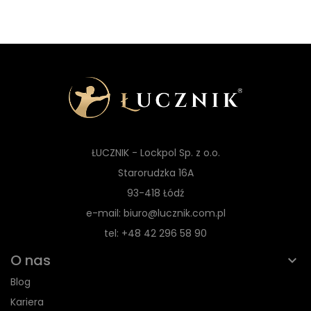
ŁUCZNIK - Lockpol Sp. z o.o.
Starorudzka 16A
93-418 Łódź
e-mail: biuro@lucznik.com.pl
tel: +48 42 296 58 90
O nas
Blog
Kariera