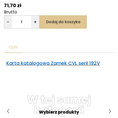
71,70 zł
Brutto
−
+
Dodaj do koszyka
Opis
Karta katalogowa Zamek CVL serii 192V
W tej samej
kategorii
Wybierz produkty