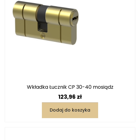
Wkładka Łucznik CP 30-40 mosiądz
Cena
123,96 zł
Dodaj do koszyka