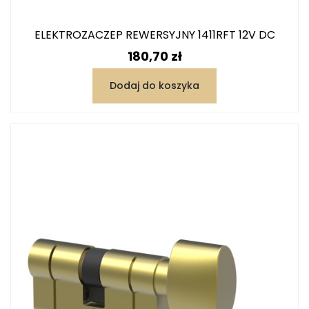
ELEKTROZACZEP REWERSYJNY 1411RFT 12V DC
Cena
180,70 zł
Dodaj do koszyka