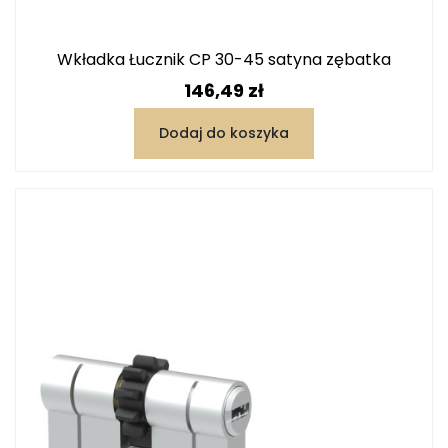
Wkładka Łucznik CP 30-45 satyna zębatka
Cena
146,49 zł
Dodaj do koszyka