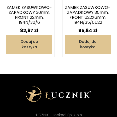
ZAMEK ZASUWKOWO-
ZAMEK ZASUWKOWO-
ZAPADKOWY 30mm,
ZAPADKOWY 35mm,
FRONT 22mm,
FRONT U22X6mm,
194N/30/6
194N/35/6U22
Cena
Cena
82,67 zł
95,84 zł
Dodaj do
Dodaj do
koszyka
koszyka
ŁUCZNIK - Lockpol Sp. z o.o.