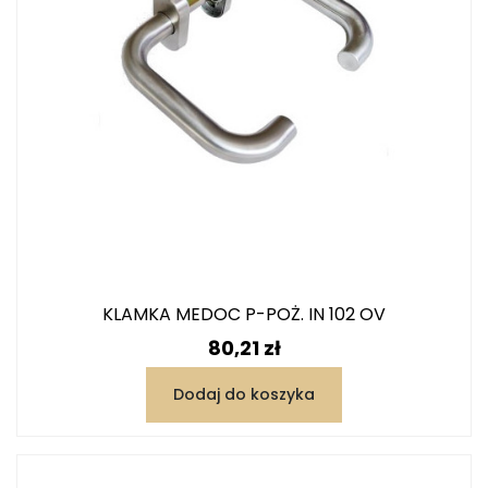
KLAMKA MEDOC P-POŻ. IN 102 OV
Cena
80,21 zł
Dodaj do koszyka