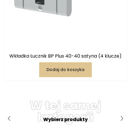
Wkładka Łucznik BP Plus 40-40 satyna (4 klucze)
Dodaj do koszyka
W tej samej
kategorii
Wybierz produkty