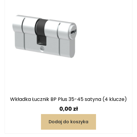
Wkładka Łucznik BP Plus 35-45 satyna (4 klucze)
Cena
0,00 zł
Dodaj do koszyka