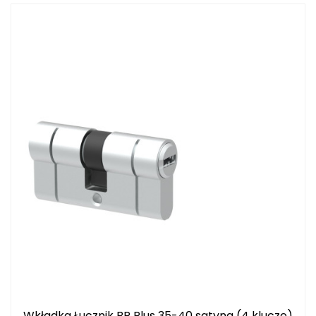
Wkładka Łucznik BP Plus 35-40 satyna (4 klucze)