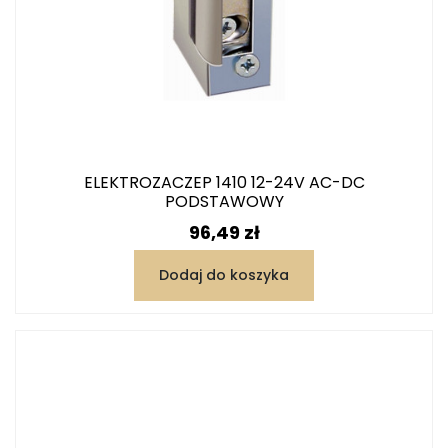
ELEKTROZACZEP 1410 12-24V AC-DC
PODSTAWOWY
Cena
96,49 zł
Dodaj do koszyka