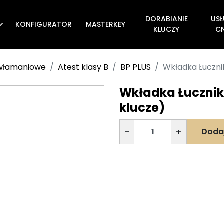
DORABIANIE
USŁ
KONFIGURATOR
MASTERKEY

KLUCZY
C
ywłamaniowe
Atest klasy B
BP PLUS
Wkładka Łucznik
Wkładka Łucznik 
klucze)
−
+
Doda