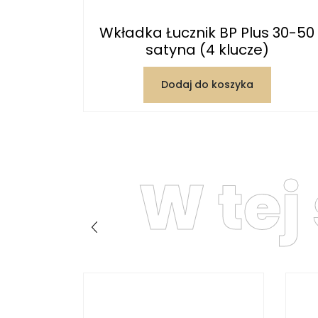
Wkładka Łucznik BP Plus 30-50
satyna (4 klucze)
Dodaj do koszyka
W tej