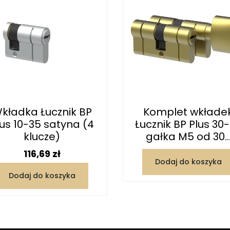
kładka Łucznik BP
Komplet wkłade
lus 10-35 satyna (4
Łucznik BP Plus 30
klucze)
gałka M5 od 30..
Cena
116,69 zł
Dodaj do koszyka
Dodaj do koszyka