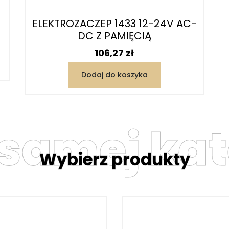
ELEKTROZACZEP 1433 12-24V AC-
DC Z PAMIĘCIĄ
Cena
106,27 zł
Dodaj do koszyka
 samej kat
Wybierz produkty