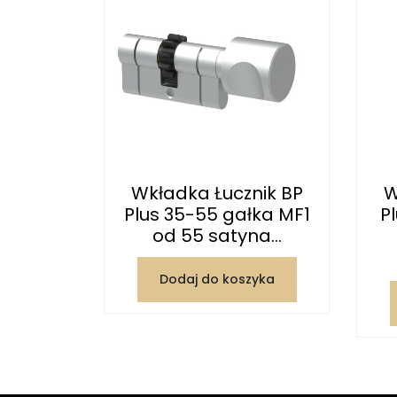
nik BP
Wkładka Łucznik BP
W
ka M5 od
Plus 35-55 gałka MF1
P
g kodu
od 55 satyna...
zyka
Dodaj do koszyka