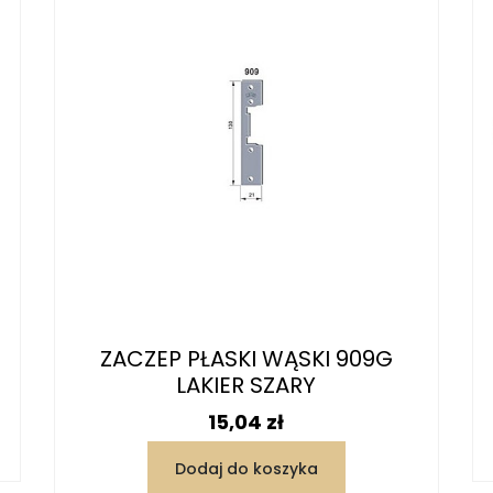
ZACZEP PŁASKI WĄSKI 909G
LAKIER SZARY
Cena
15,04 zł
Dodaj do koszyka