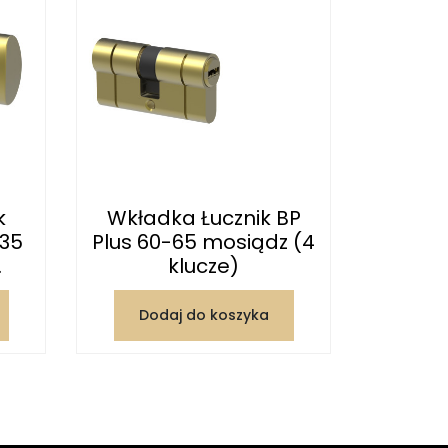
k
Wkładka Łucznik BP
Wkład
-35
Plus 60-65 mosiądz (4
Plus 50
.
klucze)
50 
Dodaj do koszyka
Dod