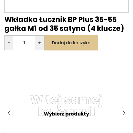
Wkładka Łucznik BP Plus 35-55
gałka M1 od 35 satyna (4 klucze)
−
+
Dodaj do koszyka
W tej samej
kategorii
Wybierz produkty