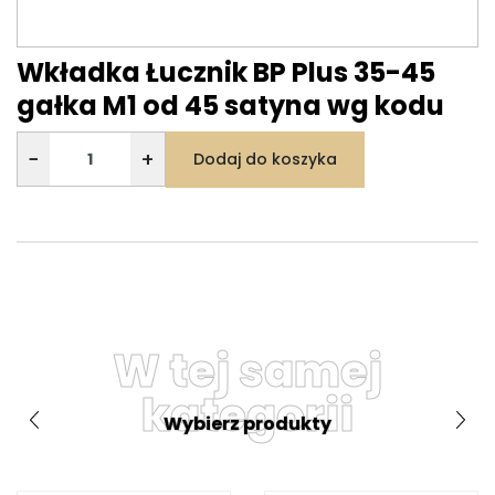
Wkładka Łucznik BP Plus 35-45
gałka M1 od 45 satyna wg kodu
−
+
Dodaj do koszyka
W tej samej
kategorii
Wybierz produkty