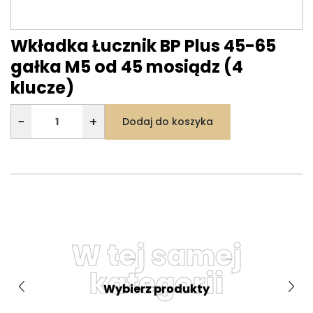
Wkładka Łucznik BP Plus 45-65
gałka M5 od 45 mosiądz (4
klucze)
−
+
Dodaj do koszyka
W tej samej
kategorii
Wybierz produkty