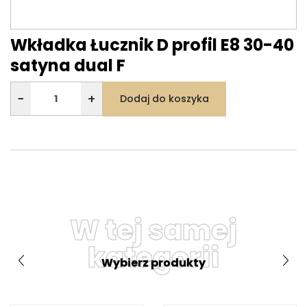
Wkładka Łucznik D profil E8 30-40
satyna dual F
−
+
Dodaj do koszyka
W tej samej
kategorii
Wybierz produkty