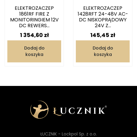
ELEKTROZACZEP
ELEKTROZACZEP
1861RF FIRE Z
1428RFT 24-48V AC-
MONITORINGIEM 12V
DC NISKOPRĄDOWY
DC REWERS...
24V Z...
Cena
Cena
1 354,60 zł
145,45 zł
Dodaj do
Dodaj do
koszyka
koszyka
ŁUCZNIK - Lockpol Sp. z o.o.