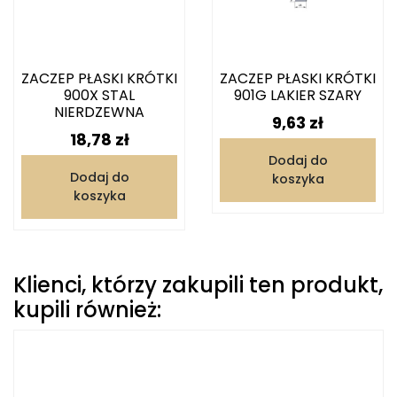
ZACZEP PŁASKI KRÓTKI
ZACZEP PŁASKI KRÓTKI
900X STAL
901G LAKIER SZARY
NIERDZEWNA
Cena
9,63 zł
Cena
18,78 zł
Dodaj do
Dodaj do
koszyka
koszyka
Klienci, którzy zakupili ten produkt,
kupili również: