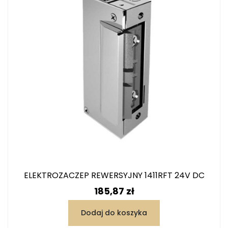
ELEKTROZACZEP REWERSYJNY 1411RFT 24V DC
Cena
185,87 zł
Dodaj do koszyka