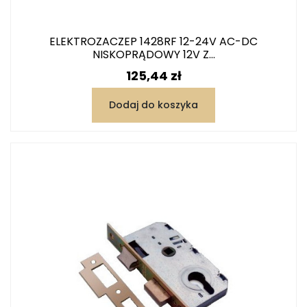
ELEKTROZACZEP 1428RF 12-24V AC-DC
NISKOPRĄDOWY 12V Z...
Cena
125,44 zł
Dodaj do koszyka