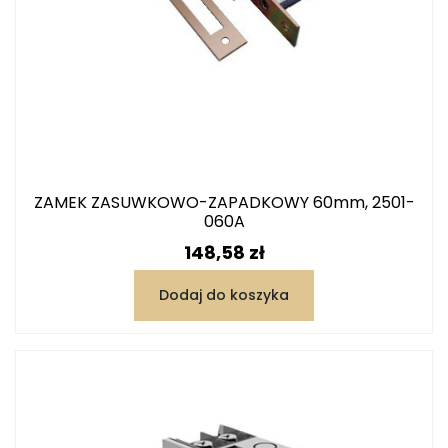
ZAMEK ZASUWKOWO-ZAPADKOWY 60mm, 2501-
060A
Cena
148,58 zł
Dodaj do koszyka