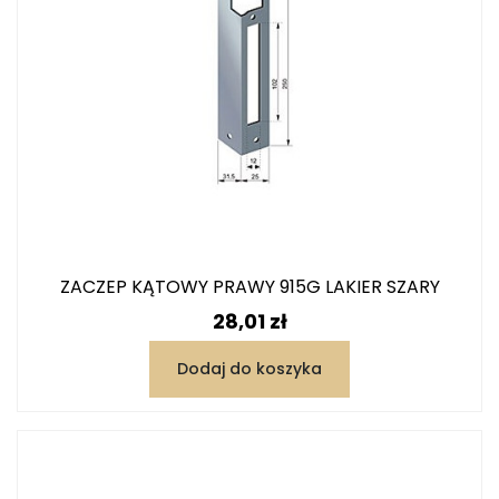
ZACZEP KĄTOWY PRAWY 915G LAKIER SZARY
Cena
28,01 zł
Dodaj do koszyka