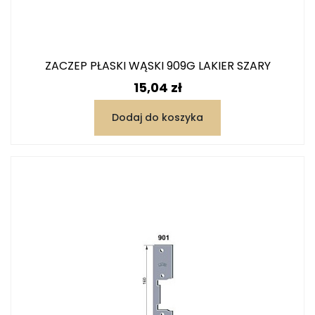
ZACZEP PŁASKI WĄSKI 909G LAKIER SZARY
Cena
15,04 zł
Dodaj do koszyka