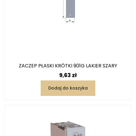
ZACZEP PŁASKI KRÓTKI 901G LAKIER SZARY
Cena
9,63 zł
Dodaj do koszyka