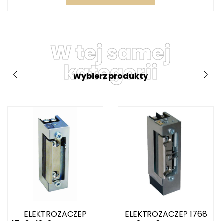
W tej samej
kategorii
Wybierz produkty
ELEKTROZACZEP
ELEKTROZACZEP 1768