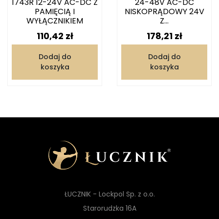
1743R 12-24V AC-DC Z
24-48V AC-DC
PAMIĘCIĄ I
NISKOPRĄDOWY 24V
WYŁĄCZNIKIEM
Z...
Cena
Cena
110,42 zł
178,21 zł
Dodaj do
Dodaj do
koszyka
koszyka
ŁUCZNIK - Lockpol Sp. z o.o.
Starorudzka 16A