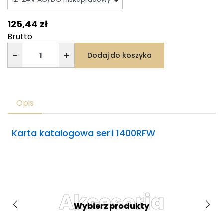
125,44 zł
Brutto
−
+
Dodaj do koszyka
Opis
Karta katalogowa serii 1400RFW
Akcesoria
Wybierz produkty