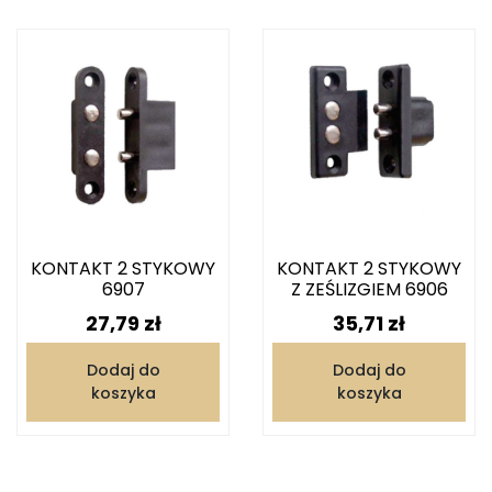
KONTAKT 2 STYKOWY
KONTAKT 2 STYKOWY
6907
Z ZEŚLIZGIEM 6906
Cena
Cena
27,79 zł
35,71 zł
Dodaj do
Dodaj do
koszyka
koszyka