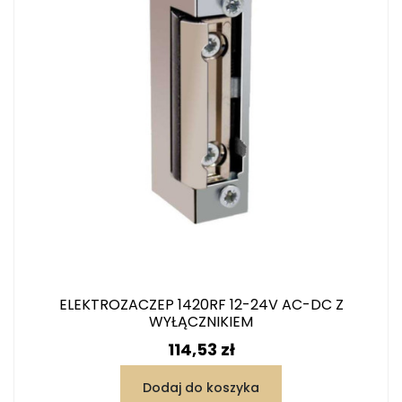
ELEKTROZACZEP 1420RF 12-24V AC-DC Z
WYŁĄCZNIKIEM
Cena
114,53 zł
Dodaj do koszyka