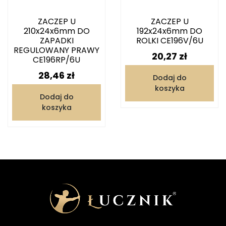
ZACZEP U
ZACZEP U
210x24x6mm DO
192x24x6mm DO
ZAPADKI
ROLKI CE196V/6U
REGULOWANY PRAWY
Cena
20,27 zł
CE196RP/6U
Cena
28,46 zł
Dodaj do
koszyka
Dodaj do
koszyka