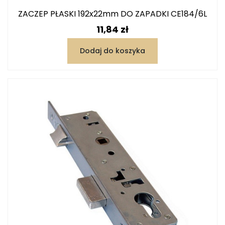
ZACZEP PŁASKI 192x22mm DO ZAPADKI CE184/6L
Cena
11,84 zł
Dodaj do koszyka