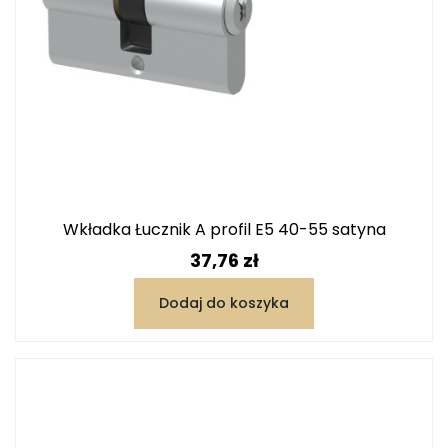
Wkładka Łucznik A profil E5 40-55 satyna
Cena
37,76 zł
Dodaj do koszyka