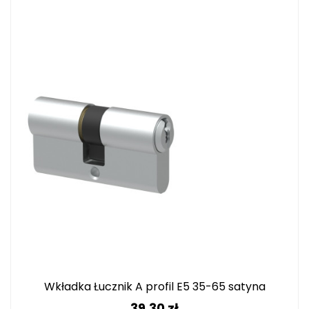
Wkładka Łucznik A profil E5 35-65 satyna
Cena
39,30 zł