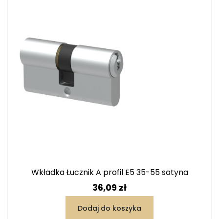
Wkładka Łucznik A profil E5 35-55 satyna
Cena
36,09 zł
Dodaj do koszyka