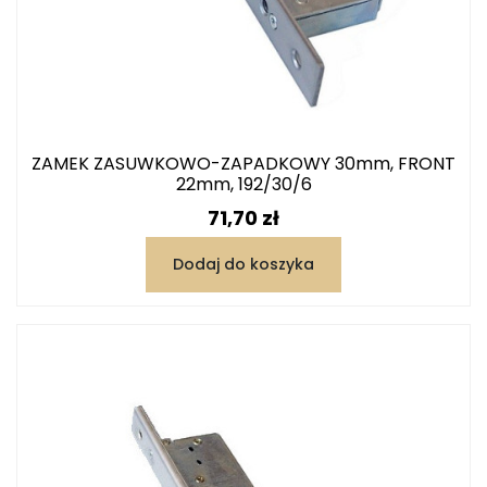
ZAMEK ZASUWKOWO-ZAPADKOWY 30mm, FRONT
22mm, 192/30/6
Cena
71,70 zł
Dodaj do koszyka