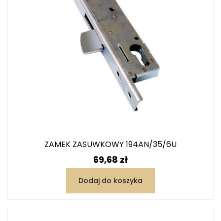
ZAMEK ZASUWKOWY 194AN/35/6U
Cena
69,68 zł
Dodaj do koszyka