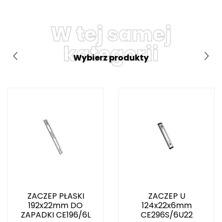
W tej samej
kategorii
Wybierz produkty
ZACZEP PŁASKI
ZACZEP U
192x22mm DO
124x22x6mm
ZAPADKI CE196/6L
CE296S/6U22