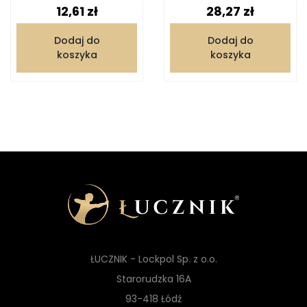
Cena
Cena
12,61 zł
28,27 zł
Dodaj do
Dodaj do
koszyka
koszyka
ŁUCZNIK - Lockpol Sp. z o.o.
Starorudzka 16A
93-418 Łódź