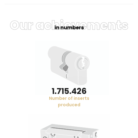
Our achievements
in numbers
1.764.500
Number of inserts
produced