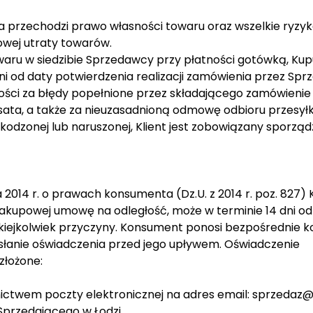
ta przechodzi prawo własności towaru oraz wszelkie ryzy
owej utraty towarów.
aru w siedzibie Sprzedawcy przy płatności gotówką, Kup
 od daty potwierdzenia realizacji zamówienia przez Spr
ości za błędy popełnione przez składającego zamówienie
sata, a także za nieuzasadnioną odmowę odbioru przesyłki
odzonej lub naruszonej, Klient jest zobowiązany sporządz
ja 2014 r. o prawach konsumenta (Dz.U. z 2014 r. poz. 82
kupowej umowę na odległość, może w terminie 14 dni od 
kiejkolwiek przyczyny. Konsument ponosi bezpośrednie k
łanie oświadczenia przed jego upływem. Oświadczenie
złożone:
ictwem poczty elektronicznej na adres email: sprzedaz@
 Sprzedającego w Łodzi.