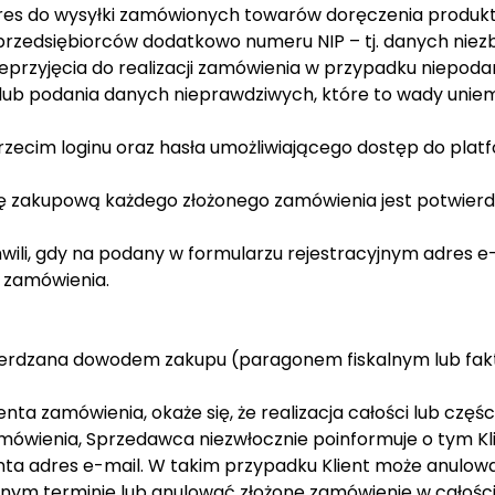
dres do wysyłki zamówionych towarów doręczenia produkt
 przedsiębiorców dodatkowo numeru NIP – tj. danych niezb
eprzyjęcia do realizacji zamówienia w przypadku niepoda
 lub podania danych nieprawdziwych, które to wady unie
trzecim loginu oraz hasła umożliwiającego dostęp do plat
mę zakupową każdego złożonego zamówienia jest potwie
wili, gdy na podany w formularzu rejestracyjnym adres e-
 zamówienia.
erdzana dowodem zakupu (paragonem fiskalnym lub faktu
nta zamówienia, okaże się, że realizacja całości lub częś
amówienia, Sprzedawca niezwłocznie poinformuje o tym K
enta adres e-mail. W takim przypadku Klient może anulowa
onym terminie lub anulować złożone zamówienie w całości