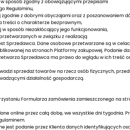
j w sposób zgodny z obowiązującymi przepisami
go Regulaminu,
j zgodnie z dobrymi obyczajami oraz z poszanowaniem d
a treści o charakterze bezprawnym,
 w sposób niezakłócający jego funkcjonowania,
rzetwarzanych w związku z realizacją
est Sprzedawca. Dane osobowe przetwarzane są w celach,
blikowanej na stronach Platformy zakupowej. Podanie d
etwarza Sprzedawca ma prawo do wglądu w ich treść oraz
wadzi sprzedaż towarów na rzecz osób fizycznych, prze
wadzącymi działalność gospodarczą.
rzystaniu Formularza zamówienia zamieszczonego na stro
ne online przez całą dobę, we wszystkie dni tygodnia. P
egulaminem.
e jest podanie przez Klienta danych identyfikujących oso