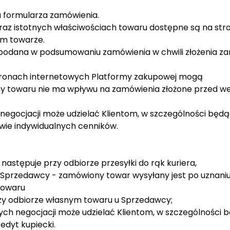
a formularza zamówienia.
raz istotnych właściwościach towaru dostępne są na str
ym towarze.
podana w podsumowaniu zamówienia w chwili złożenia za
ronach internetowych Platformy zakupowej mogą
ny towaru nie ma wpływu na zamówienia złożone przed we
negocjacji może udzielać Klientom, w szczególności będ
wie indywidualnych cenników.
astępuje przy odbiorze przesyłki do rąk kuriera,
Sprzedawcy - zamówiony towar wysyłany jest po uznan
towaru
zy odbiorze własnym towaru u Sprzedawcy;
ch negocjacji może udzielać Klientom, w szczególności 
edyt kupiecki.