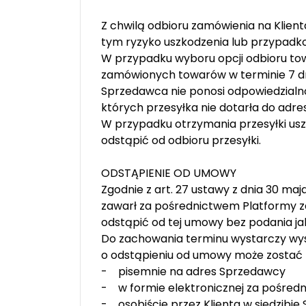
Z chwilą odbioru zamówienia na Klien
tym ryzyko uszkodzenia lub przypadk
W przypadku wyboru opcji odbioru tow
zamówionych towarów w terminie 7 dni
Sprzedawca nie ponosi odpowiedzialn
których przesyłka nie dotarła do adre
W przypadku otrzymania przesyłki uszk
odstąpić od odbioru przesyłki.
ODSTĄPIENIE OD UMOWY
Zgodnie z art. 27 ustawy z dnia 30 ma
zawarł za pośrednictwem Platformy za
odstąpić od tej umowy bez podania ja
Do zachowania terminu wystarczy wys
o odstąpieniu od umowy może zostać 
- pisemnie na adres Sprzedawcy
- w formie elektronicznej za pośredn
- osobiście przez Klienta w siedzibie