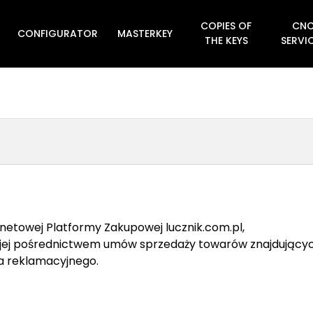
COPIES OF
CN
CONFIGURATOR
MASTERKEY

THE KEYS
SERVI
rnetowej Platformy Zakupowej lucznik.com.pl,
a jej pośrednictwem umów sprzedaży towarów znajdującyc
a reklamacyjnego.