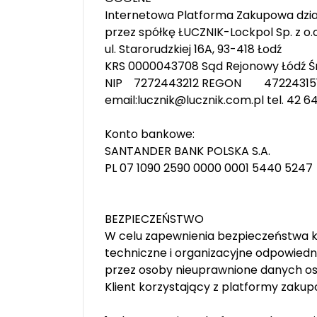
Internetowa Platforma Zakupowa dzia
przez spółkę ŁUCZNIK-Lockpol Sp. z o.
ul. Starorudzkiej 16A, 93-418 Łodź
KRS 0000043708 Sąd Rejonowy Łódź Ś
NIP 7272443212 REGON 47224315
email:lucznik@lucznik.com.pl tel. 42 
Konto bankowe:
SANTANDER BANK POLSKA S.A.
PL 07 1090 2590 0000 0001 5440 5247
BEZPIECZEŃSTWO
W celu zapewnienia bezpieczeństwa 
techniczne i organizacyjne odpowiedni
przez osoby nieuprawnione danych os
Klient korzystający z platformy zakup