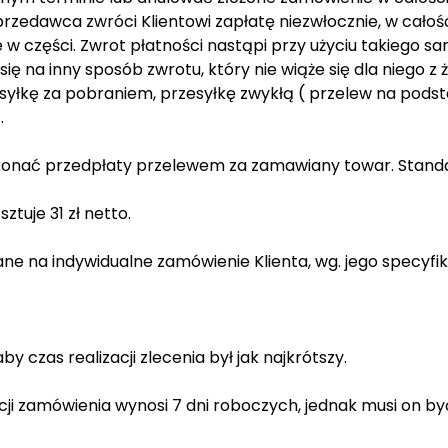
rzedawca zwróci Klientowi zapłatę niezwłocznie, w całości
w części. Zwrot płatności nastąpi przy użyciu takiego sa
 się na inny sposób zwrotu, który nie wiąże się dla niego z
syłkę za pobraniem, przesyłkę zwykłą ( przelew na podst
.
konać przedpłaty przelewem za zamawiany towar. Standa
tuje 31 zł netto.
na indywidualne zamówienie Klienta, wg. jego specyfikac
y czas realizacji zlecenia był jak najkrótszy.
acji zamówienia wynosi 7 dni roboczych, jednak musi on 