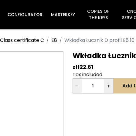
COPIES OF
CN
CONFIGURATOR
MASTERKEY

THE KEYS
SERVI
Class certificate C
E8
Wkładka Łucznik D profil E8 1
Wkładka Łucznik 
zł122.61
Tax included
−
+
Add t