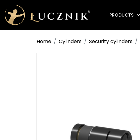
PRODUCTS
Anti-fire electromagnetic door holders
Home
Cylinders
Security cylinders