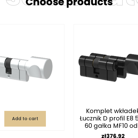
Choose products
Komplet wkłade
Łucznik D profil E8 
Add to cart
60 gałka MF10 od.
Price
zł376.92