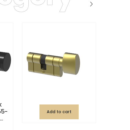
k
55-
Add to cart
..