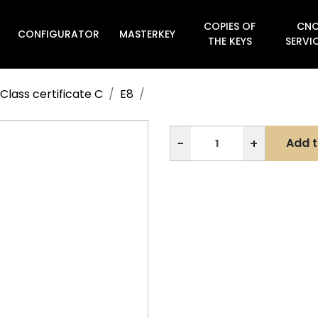
COPIES OF
CN
CONFIGURATOR
MASTERKEY

THE KEYS
SERVI
Class certificate C
E8
−
+
Add t