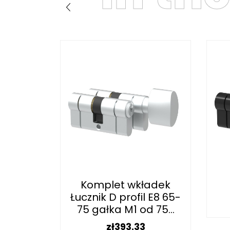
Komplet wkładek
Łucznik D profil E8 65-
t
75 gałka M1 od 75...
Price
zł393.33