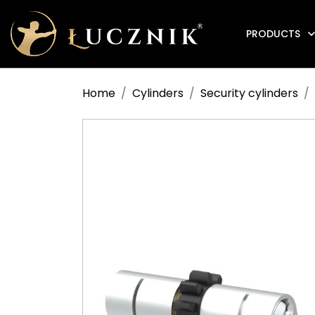
PRODUCTS
Anti-fire electromagnetic door holders
Home
Cylinders
Security cylinders