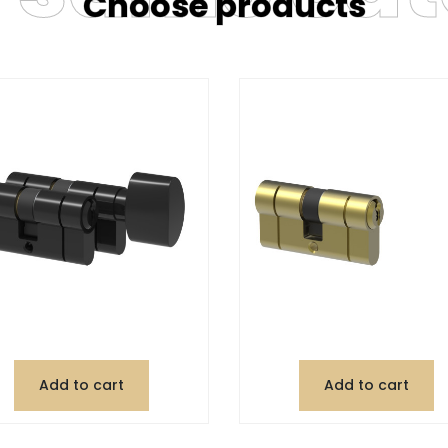
Choose products
Add to cart
Add to cart