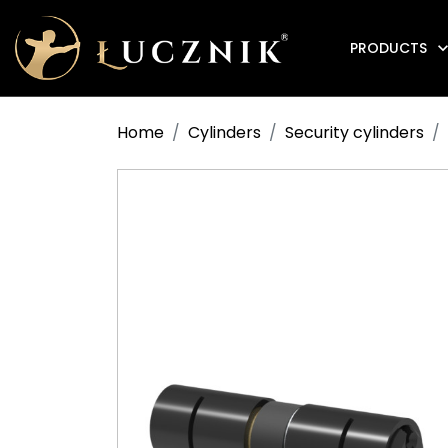
PRODUCTS
Anti-fire electromagnetic door holders
Home
Cylinders
Security cylinders