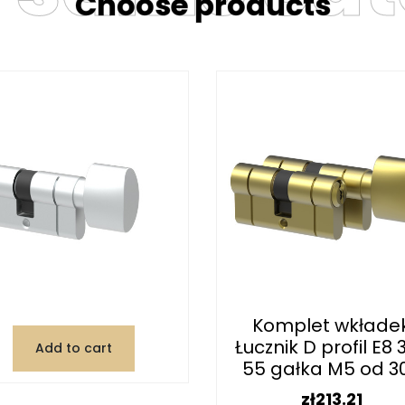
Choose products
Komplet wkłade
Łucznik D profil E8 
Add to cart
55 gałka M5 od 30.
Price
zł213.21