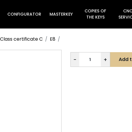
COPIES OF
CN
CONFIGURATOR
MASTERKEY

THE KEYS
SERVI
Class certificate C
E8
−
+
Add t