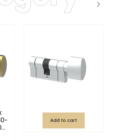
k
30-
Add to cart
..