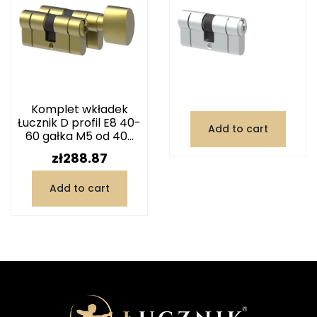
Komplet wkładek
Łucznik D profil E8 40-
Add to cart
60 gałka M5 od 40...
Price
zł288.87
Add to cart