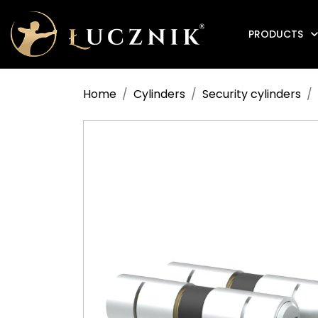
PRODUCTS
Anti-fire electromagnetic door holders
Home
Cylinders
Security cylinders