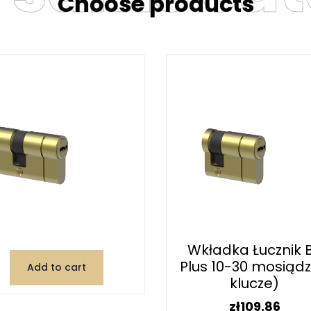
Choose products
Wkładka Łucznik 
Plus 10-30 mosiądz
Add to cart
klucze)
Price
zł109.86