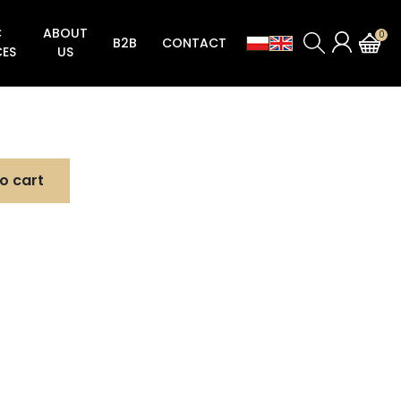
C
ABOUT
0
B2B
CONTACT
CES
US
Locks for aluminum and steel doors
Striking plates for locks aluminum and steel doors
Striking plates locks for plate doors
Zamek zasuwkowo-zapadkowy Seria 192
ZAMKI ZASUWKOWO-ROLKOWE SERIA 192V
Zamki zasuwkowo-zapadkowe Seria 194N
Zamki zasuwkowe Seria 194NA (Semaforowa zasuwka zamka)
Zamki zasuwkowo-rolkowe Seria 194NV (Semaforowa zasuwka zamka)
Zatrzask do elektorzaczepów rewersyjnych Seria 194RGN
o cart