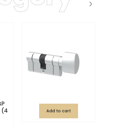
BP
 (4
Add to cart